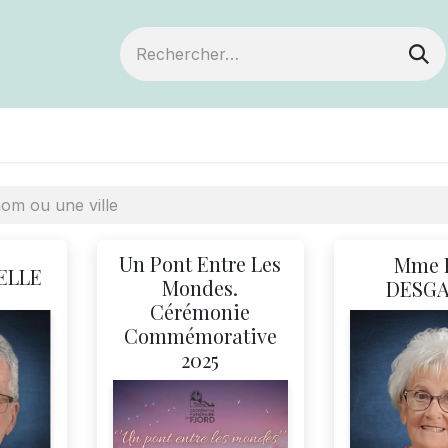
ts
Devenir membre
Votre coopérative
Un Pont Entre Les
Mme 
ELLE
Mondes.
DESG
Cérémonie
Commémorative
2025