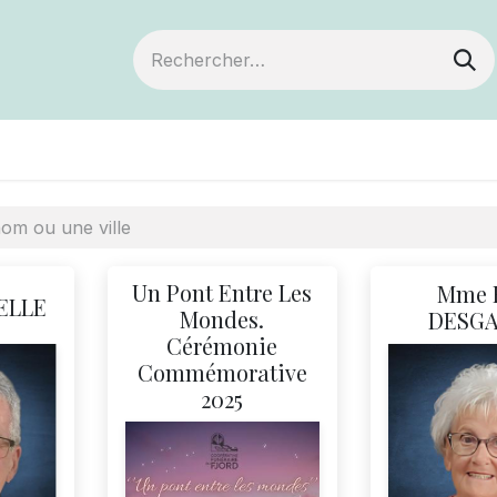
ts
Devenir membre
Votre coopérative
Un Pont Entre Les
Mme 
ELLE
Mondes.
DESG
Cérémonie
Commémorative
2025