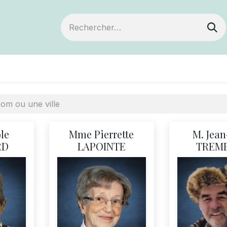
ts
Devenir membre
Votre coopérative
le
Mme Pierrette
M. Jean
RD
LAPOINTE
TREM