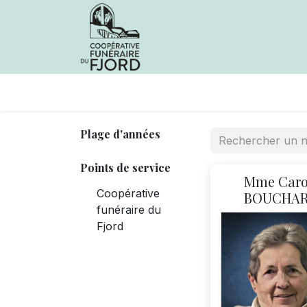
Avis de décès
Services offer
Plage d'années
Points de service
Mme Caro
Coopérative
BOUCHA
funéraire du
Fjord