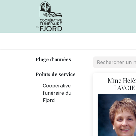
Avis de décès
Services offer
Plage d'années
Points de service
Mme Hélè
Coopérative
LAVOIE
funéraire du
Fjord