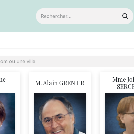
ts
Devenir membre
Votre coopérative
ne
Mme Jo
M. Alain GRENIER
SERG