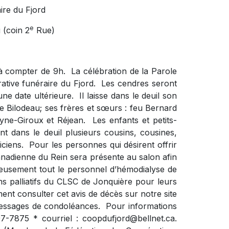
ire du Fjord
e
 (coin 2
Rue)
 à compter de 9h.
La célébration de la Parole
rative funéraire du Fjord.
Les cendres seront
ne date ultérieure.
Il laisse dans le deuil son
 Bilodeau; ses frères et sœurs : feu Bernard
ayne-Giroux et Réjean.
Les enfants et petits-
ent dans le deuil plusieurs cousins, cousines,
ciens.
Pour les personnes qui désirent offrir
nadienne du Rein sera présente au salon afin
ureusement tout le personnel d’hémodialyse de
ins palliatifs du CLSC de Jonquière pour leurs
nt consulter cet avis de décès sur notre site
essages de condoléances.
Pour informations
97-7875 * courriel :
coopdufjord@bellnet.ca
.