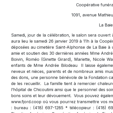
Coopérative funéra
1091, avenue Mathieu
La Baie
Samedi, jour de la célébration, le salon sera ouvert
aura lieu le samedi 26 janvier 2019 à 11h à la Coopé
déposées au cimetière Saint-Alphonse de La Baie à u
amie et soutien des 30 dernières années Mme Andrée
Boivin, Roméo (Ginette Girard), Mariette, Nicole W
enfants de Mme Andrée Bilodeau
Il laisse égalem
neveux et nièces, parents et de nombreux amis musi
des dons, une personne bénévole de la Fondation ca
de les recueillir.
La famille tient à remercier chale
l’hôpital de Chicoutimi ainsi que le personnel des so
bons soins et leur dévouement.
Vous pouvez égaleme
www.fjord.coop où vous pourrez transmettre vos m
: bureau : (418) 697-1285 * télécopieur : (418) 6