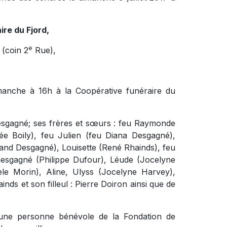
re du Fjord,
e
(coin 2
Rue),
manche à 16h à la Coopérative funéraire du
Desgagné; ses frères et sœurs : feu Raymonde
e Boily), feu Julien (feu Diana Desgagné),
nd Desgagné), Louisette (René Rhainds), feu
desgagné (Philippe Dufour), Léude (Jocelyne
èle Morin), Aline, Ulyss (Jocelyne Harvey),
nds et son filleul : Pierre Doiron ainsi que de
, une personne bénévole de la Fondation de