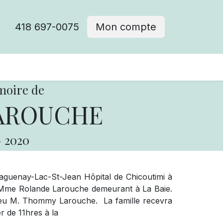
418 697-0075
Mon compte
moire de
LAROUCHE
-
2020
guenay-Lac-St-Jean Hôpital de Chicoutimi à
Mme Rolande Larouche demeurant à La Baie.
 de feu M. Thommy Larouche. La
famille recevra
r de 11hres à la