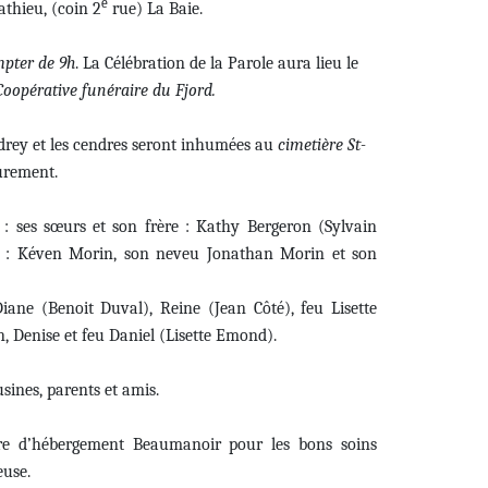
e
athieu, (coin 2
rue) La Baie.
pter de 9h
. La Célébration de la Parole aura lieu le
oopérative funéraire du Fjord.
udrey et les cendres seront inhumées au
cimetière St-
urement.
 : ses sœurs et son frère : Kathy Bergeron (Sylvain
ul : Kéven Morin, son neveu Jonathan Morin et son
Diane (Benoit Duval), Reine (Jean Côté), feu Lisette
, Denise et feu Daniel (Lisette Emond).
sines, parents et amis.
re d’hébergement Beaumanoir pour les bons soins
euse.