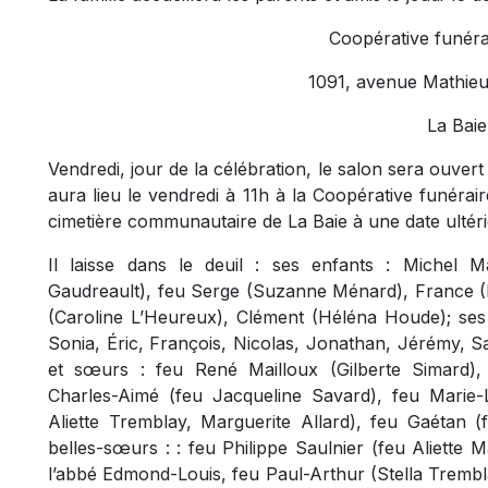
Coopérative funéra
1091, avenue Mathieu
La Baie
Vendredi, jour de la célébration, le salon sera ouver
aura lieu le vendredi à 11h à la Coopérative funérair
cimetière communautaire de La Baie à une date ultéri
Il laisse dans le deuil : ses enfants : Michel Ma
Gaudreault), feu Serge (Suzanne Ménard), France (
(Caroline L’Heureux), Clément (Héléna Houde); ses p
Sonia, Éric, François, Nicolas, Jonathan, Jérémy, Sa
et sœurs : feu René Mailloux (Gilberte Simard),
Charles-Aimé (feu Jacqueline Savard), feu Marie
Aliette Tremblay, Marguerite Allard), feu Gaétan (
belles-sœurs : : feu Philippe Saulnier (feu Aliette 
l’abbé Edmond-Louis, feu Paul-Arthur (Stella Trembl