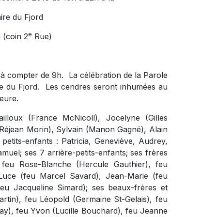
ire du Fjord
e
 (coin 2
Rue)
t à compter de 9h.
La célébration de la Parole
e du Fjord.
Les cendres seront inhumées au
eure.
illoux (France McNicoll), Jocelyne (Gilles
Réjean Morin), Sylvain (Manon Gagné), Alain
etits-enfants : Patricia, Geneviève, Audrey,
muel; ses 7 arrière-petits-enfants; ses frères
 feu Rose-Blanche (Hercule Gauthier), feu
-Luce (feu Marcel Savard), Jean-Marie (feu
feu Jacqueline Simard); ses beaux-frères et
Martin), feu Léopold (Germaine St-Gelais), feu
ay), feu Yvon (Lucille Bouchard), feu Jeanne