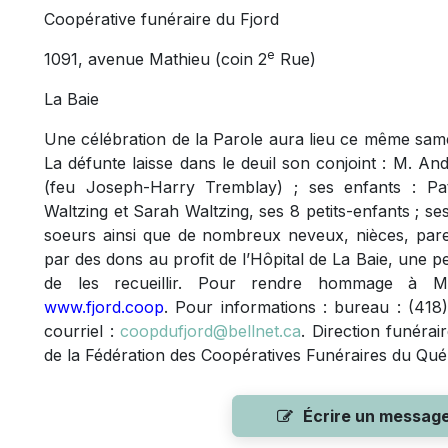
Coopérative funéraire du Fjord
e
1091, avenue Mathieu (coin 2
Rue)
La Baie
Une célébration de la Parole aura lieu ce même same
La défunte laisse dans le deuil son conjoint : M. A
(feu Joseph-Harry Tremblay) ; ses enfants : Pat
Waltzing et Sarah Waltzing, ses 8 petits-enfants ; se
soeurs ainsi que de nombreux neveux, nièces, paren
par des dons au profit de l’Hôpital de La Baie, une 
de les recueillir. Pour rendre hommage à Mme
www.fjord.coop
. Pour informations : bureau : (418
courriel :
coopdufjord@bellnet.ca
. Direction funéra
de la Fédération des Coopératives Funéraires du Qu
Écrire un messag