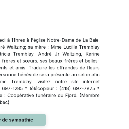
di à 11hres à l'église Notre-Dame de La Baie.
ndré Waltzing; sa mère : Mme Lucille Tremblay
ricia Tremblay, André Jr Waltzing, Karine
s frères et sœurs, ses beaux-frères et belles-
ts et amis. Traduire les offrandes de fleurs
personne bénévole sera présente au salon afin
 Tremblay, visitez notre site internet
) 697-1285 * télécopieur : (418) 697-7875 *
ire : Coopérative funéraire du Fjord. (Membre
ébec)
e de sympathie