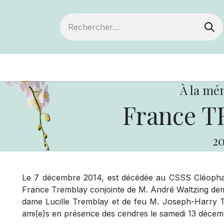
ts
Devenir membre
Votre coopérative
À la mé
France 
20
Le 7 décembre 2014, est décédée au CSSS Cléopha
France Tremblay conjointe de M. André Waltzing demeura
dame Lucille Tremblay et de feu M. Joseph-Harry Tre
ami(e)s en présence des cendres le samedi 13 décemb