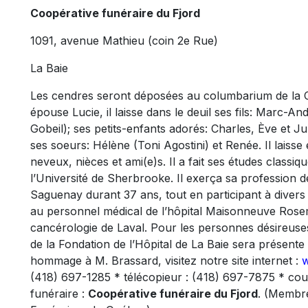
Coopérative funéraire du Fjord
1091, avenue Mathieu (coin 2e Rue)
La Baie
Les cendres seront déposées au columbarium de la C
épouse Lucie, il laisse dans le deuil ses fils: Marc-
Gobeil); ses petits-enfants adorés: Charles, Ève et 
ses soeurs: Hélène (Toni Agostini) et Renée. Il laiss
neveux, nièces et ami(e)s. Il a fait ses études classiq
l’Université de Sherbrooke. Il exerça sa profession d
Saguenay durant 37 ans, tout en participant à divers
au personnel médical de l’hôpital Maisonneuve Rosem
cancérologie de Laval. Pour les personnes désireuse
de la Fondation de l’Hôpital de La Baie sera présente 
hommage à M. Brassard, visitez notre site internet :
w
(418) 697-1285 * télécopieur : (418) 697-7875 * cour
funéraire :
Coopérative funéraire du Fjord
. (Membre