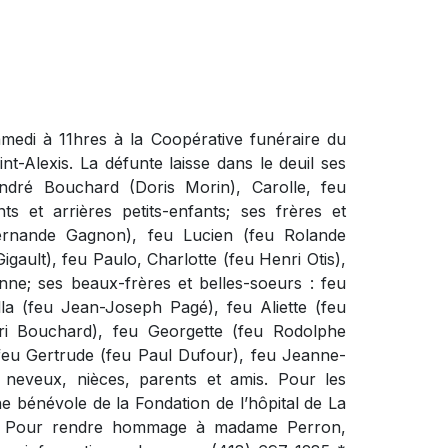
medi à 11hres à la Coopérative funéraire du
t-Alexis. La défunte laisse dans le deuil ses
André Bouchard (Doris Morin), Carolle, feu
ts et arrières petits-enfants; ses frères et
ernande Gagnon), feu Lucien (feu Rolande
ault), feu Paulo, Charlotte (feu Henri Otis),
nne; ses beaux-frères et belles-soeurs : feu
a (feu Jean-Joseph Pagé), feu Aliette (feu
ri Bouchard), feu Georgette (feu Rodolphe
 feu Gertrude (feu Paul Dufour), feu Jeanne-
neveux, nièces, parents et amis. Pour les
e bénévole de la Fondation de l’hôpital de La
lir. Pour rendre hommage à madame Perron,