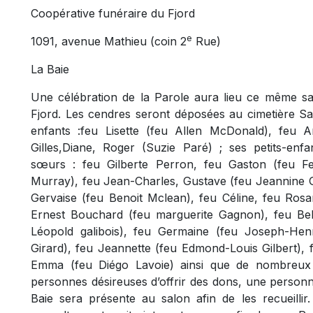
Coopérative funéraire du Fjord
e
1091, avenue Mathieu (coin 2
Rue)
La Baie
Une célébration de la Parole aura lieu ce même sa
Fjord. Les cendres seront déposées au cimetière Sain
enfants :feu Lisette (feu Allen McDonald), feu 
Gilles,Diane, Roger (Suzie Paré) ; ses petits-enfan
sœurs : feu Gilberte Perron, feu Gaston (feu F
Murray), feu Jean-Charles, Gustave (feu Jeannine Gig
Gervaise (feu Benoit Mclean), feu Céline, feu Rosa
Ernest Bouchard (feu marguerite Gagnon), feu Bell
Léopold galibois), feu Germaine (feu Joseph-Hen
Girard), feu Jeannette (feu Edmond-Louis Gilbert),
Emma (feu Diégo Lavoie) ainsi que de nombreux 
personnes désireuses d’offrir des dons, une personn
Baie sera présente au salon afin de les recueil