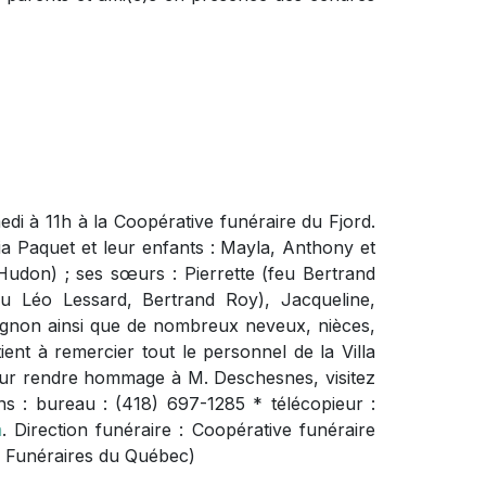
di à 11h à la Coopérative funéraire du Fjord.
dia Paquet et leur enfants : Mayla, Anthony et
 Hudon) ; ses sœurs : Pierrette (feu Bertrand
eu Léo Lessard, Bertrand Roy), Jacqueline,
agnon ainsi que de nombreux neveux, nièces,
ient à remercier tout le personnel de la Villa
our rendre hommage à M. Deschesnes, visitez
ns : bureau : (418) 697-1285 * télécopieur :
a
. Direction funéraire : Coopérative funéraire
s Funéraires du Québec)