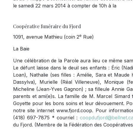
le samedi 22 mars 2014 à compter de 10h à la
Coopérative funéraire du Fjord
e
1091, avenue Mathieu (coin 2
Rue)
La Baie
Une célébration de la Parole aura lieu ce même same
Le défunt laisse dans le deuil ses enfants : Éric (Na
Loan), Nathalie (ses filles : Amélie, Sara et Maude
Dassylva), Murielle (Réal Villeneuve), Monique (f
Micheline (Jean-Yves Gagnon) ; sa filleule Annie G
parents et ami(e)s. La famille de M. Marcel Simard t
Goyette pour les bons soins et leur dévouement. P
notre site internet www.fjord.coop. Pour informatio
(418) 697-7875 * courriel :
coopdufjord@bellnet.c
du Fjord. (Membre de la Fédération des Coopérative