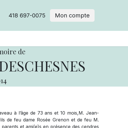
418 697-0075
Mon compte
moire de
 DESCHESNES
14
veau à l’âge de 73 ans et 10 mois,M. Jean-
 fils de feu dame Rosée Grenon et de feu M.
es parents et ami(e)s en présence des cendres