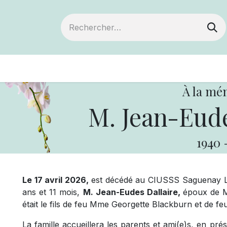
ts
Devenir membre
Votre coopérative
À la mé
M. Jean-Eud
1940
Le 17 avril 2026,
est décédé au CIUSSS Saguenay Lac
ans et 11 mois,
M. Jean-Eudes Dallaire,
époux de M
était le fils de feu Mme Georgette Blackburn et de feu
La famille accueillera les parents et ami(e)s, en pr