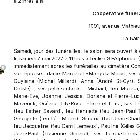
à 21hres à la
Coopérative funéra
1091, avenue Mathieu
La Baie
Samedi, jour des funérailles, le salon sera ouvert à
le samedi 7 mai 2022 à 11hres à l’église St-Alphonse
immédiatement après les funérailles au cimetière Com
9
son épouse : dame Margaret «Margot» Minier; ses e
Guylaine (Michel Milliard), Anna (André St-Cyr), 
Delisle) ; ses petits-enfants : Michaël, feu Monica,
Marie-Eve, Joannie, Jessica, Doriane et Pierre-Luc 
Maverick, Océane, Lily-Rose, Éliane et Loïc ; ses 
(feu Esther Savard), feu Henriette (feu Jean-Paul T
Georgette (feu Léo Minier), Simone (feu Jean-Charl
feu Jacqueline (feu Camil Lemieux), Pauline (Gilles
Jean-Paul (Lucienne Simard); ses beaux-frères