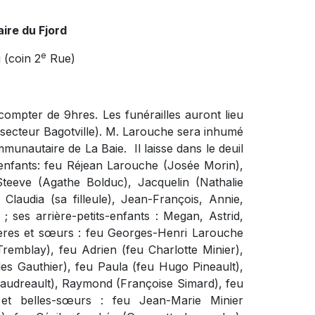
ire du Fjord
e
 (coin 2
Rue)
 compter de 9hres. Les funérailles auront lieu
 (secteur Bagotville). M. Larouche sera inhumé
munautaire de La Baie. Il laisse dans le deuil
nfants: feu Réjean Larouche (Josée Morin),
Steeve (Agathe Bolduc), Jacquelin (Nathalie
 Claudia (sa filleule), Jean-François, Annie,
; ses arrière-petits-enfants : Megan, Astrid,
frères et sœurs : feu Georges-Henri Larouche
remblay), feu Adrien (feu Charlotte Minier),
es Gauthier), feu Paula (feu Hugo Pineault),
 Gaudreault), Raymond (Françoise Simard), feu
 et belles-sœurs : feu Jean-Marie Minier