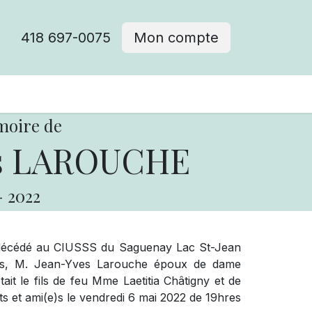
418 697-0075
Mon compte
moire de
es LAROUCHE
-
2022
st décédé au CIUSSS du Saguenay Lac St-Jean
mois, M. Jean-Yves Larouche époux de dame
it le fils de feu Mme Laetitia Châtigny et de
ts et ami(e)s le vendredi 6 mai 2022 de 19hres