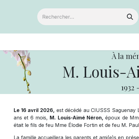
ts
Devenir membre
Votre coopérative
À la mé
M. Louis-
1932
Le 16 avril 2026,
est décédé au CIUSSS Saguenay Lac
ans et 6 mois,
M. Louis-Aimé Néron,
époux de Mme 
était le fils de feu Mme Élodie Fortin et de feu M. Pa
La famille accueillera les parents et ami(e)s en pré