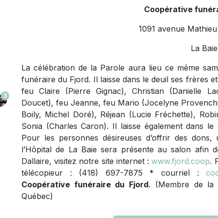
Coopérative funéra
1091 avenue Mathieu 
La Baie
La célébration de la Parole aura lieu ce même same
funéraire du Fjord. Il laisse dans le deuil ses frères 
feu Claire (Pierre Gignac), Christian (Danielle L
3
Doucet), feu Jeanne, feu Mario (Jocelyne Provencher)
Boily, Michel Doré), Réjean (Lucie Fréchette), Rob
Sonia (Charles Caron). Il laisse également dans le 
Pour les personnes désireuses d’offrir des dons
l’Hôpital de La Baie sera présente au salon afin 
Dallaire, visitez notre site internet :
www.fjord.coop
. 
télécopieur : (418) 697-7875 * courriel :
coo
Coopérative funéraire du Fjord
. (Membre de la 
Québec)