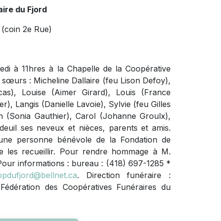
ire du Fjord
(coin 2e Rue)
di à 11hres à la Chapelle de la Coopérative
et sœurs : Micheline Dallaire (feu Lison Defoy),
acas), Louise (Aimer Girard), Louis (France
, Langis (Danielle Lavoie), Sylvie (feu Gilles
in (Sonia Gauthier), Carol (Johanne Groulx),
deuil ses neveux et nièces, parents et amis.
, une personne bénévole de la Fondation de
de les recueillir. Pour rendre hommage à M.
Pour informations : bureau : (418) 697-1285 *
pdufjord@bellnet.ca
. Direction funéraire :
Fédération des Coopératives Funéraires du