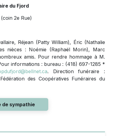
ire du Fjord
(coin 2e Rue)
allaire, Réjean (Patty William), Éric (Nathalie
ses nièces : Noémie (Raphaël Morin), Marc
es nombreux amis. Pour rendre hommage à M.
Pour informations : bureau : (418) 697-1285 *
pdufjord@bellnet.ca
. Direction funéraire :
Fédération des Coopératives Funéraires du
e de sympathie