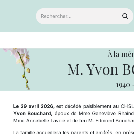
ts
Devenir membre
Votre coopérative
À la mé
M. Yvon 
1940
Le 29 avril 2026,
est décédé paisiblement au CHSL
Yvon Bouchard,
époux de Mme Geneviève Rhainds, d
Mme Annabelle Lavoie et de feu M. Edmond Boucha
La famille accueillera les parents et ami(e)s, en pr