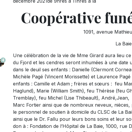
décembre 2021de 9hres à 11hres à la
Coopérative funé
1091, avenue Mathieu
La Baie
Une célébration de la vie de Mme Girard aura lieu ce
4
du Fjord et les cendres seront inhumées à une date ul
dans le deuil ses enfants : Danielle (Clermont Corneau
Michèle Pagé (Vincent Morissette) et Laurence Pagé (
enfants : Camille et Adam ; frères et sœurs : feu M
Haglund), Marie (William Smith), feu Thérèse (feu Ghi
Tremblay), feu Michel (Lise Thibeault), André,Jean, fe
Marc Fortier ainsi que de nombreux neveux, nièces, pa
le personnel de soutien à domicile du CLSC de La Baie
ainsi que le Dr. Fallu pour leurs bons soins et leur s
don à : Fondation de l’Hôpital de La Baie, 1000, rue