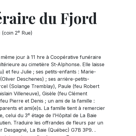
raire du Fjord
e
 (coin 2
Rue)
 même jour à 11 hre à Coopérative funéraire
térieure au cimetière St-Alphonse. Elle laisse
) et feu Julie ; ses petits-enfants : Marie-
Oliver Deschenes) ; ses arrière-petits-
arcel (Solange Tremblay), Paule (feu Robert
slain Villeneuve), Gisèle (feu Clément
u Pierre et Denis ; un ami de la famille :
rents et ami(e)s. La famille tient à remercier
e
, celui du 3
étage de l’Hôpital de La Baie
outien. Traduire les offrandes de fleurs par un
 Dr Desgagné, La Baie (Québec) G7B 3P9. .