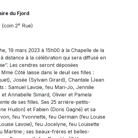
ire du Fjord
e
 (coin 2
Rue)
he, 19 mars 2023 à 15h00 à la Chapelle de la
à distance à la célébration qui sera diffusé en
onie’’. Les cendres seront déposées
Mme Côté laisse dans le deuil ses filles :
uet), Josée (Sylvain Girard), Chantale (Jean
ts : Samuel Lavoie, feu Mari-Jo, Jennilie
et Annabelle Simard, Olivier et Pamela
nte de ses filles. Ses 25 arrière-petits-
tane Hudon) et Fabien (Doris Gagné) et sa
-Yvon, feu Yvonnette, feu Germain (feu Louise
Louise Lavoie), feu Jocelyne, feu Louisette
u Martine ; ses beaux-frères et belles-