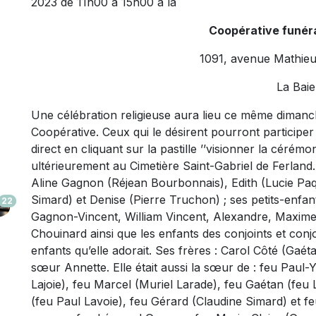
2023 de 11h00 à 15h00 à la
Coopérative funéra
1091, avenue Mathieu
La Baie
Une célébration religieuse aura lieu ce même dimanc
Coopérative. Ceux qui le désirent pourront participer 
direct en cliquant sur la pastille ’’visionner la cérém
ultérieurement au Cimetière Saint-Gabriel de Ferland. 
Aline Gagnon (Réjean Bourbonnais), Edith (Lucie Paq
Simard) et Denise (Pierre Truchon) ; ses petits-enfan
22
Gagnon-Vincent, William Vincent, Alexandre, Maxime 
Chouinard ainsi que les enfants des conjoints et conjoi
enfants qu’elle adorait. Ses frères : Carol Côté (Gaé
sœur Annette. Elle était aussi la sœur de : feu Paul
Lajoie), feu Marcel (Muriel Larade), feu Gaétan (feu 
(feu Paul Lavoie), feu Gérard (Claudine Simard) et fe