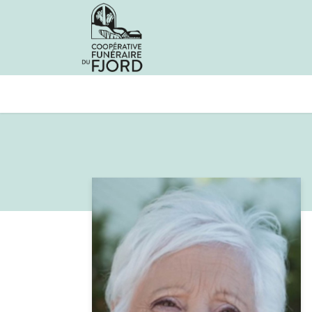
Avis de décès
Services offer