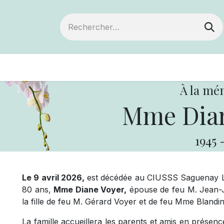
ts
Devenir membre
Votre coopérative
À la mé
Mme Dia
1945
Le 9 avril 2026,
est décédée au CIUSSS Saguenay Lac
80 ans,
Mme Diane Voyer,
épouse de feu M. Jean-Jo
la fille de feu M. Gérard Voyer et de feu Mme Blandi
La famille accueillera les parents et amis en prése