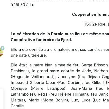
à 15h30 à la:
Coopérative funéra
1186 2e Rue, 
La célébration de la Parole aura lieu ce même sam
Coopérative funéraire du Fjord.
1
Elle a été confiée au crématorium et ses cendres s
une date ultérieure.
Elle était la mère bien aimée de feu Serge Brisson
Desbiens), la grand-mère adorée de Jade, Nathan
(Huguette Vaillancourt), Jocelyne (feu Réjean G
Imbeault) Gilberte (Jean-Paul Corbin), feu Gilbert 
Monique (Pierre Latulippe), Jean-Marie (feu 
Laframboise), Régis (feu Hélène Hillman), feu Jani
Maltais), Mario (Mona Boivin), Luc, Luce (Luc Mar
Camille.