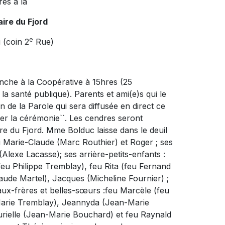
res à la
ire du Fjord
e
 (coin 2
Rue)
nche à la Coopérative à 15hres (25
la santé publique). Parents et ami(e)s qui le
n de la Parole qui sera diffusée en direct ce
nner la cérémonie``. Les cendres seront
e du Fjord. Mme Bolduc laisse dans le deuil
u Marie-Claude (Marc Routhier) et Roger ; ses
Alexe Lacasse); ses arrière-petits-enfants :
feu Philippe Tremblay), feu Rita (feu Fernand
aude Martel), Jacques (Micheline Fournier) ;
aux-frères et belles-sœurs :feu Marcèle (feu
Marie Tremblay), Jeannyda (Jean-Marie
urielle (Jean-Marie Bouchard) et feu Raynald