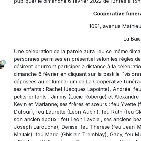
publique) le dimanche 6 février 2022 de 13hres à 15h
Coopérative funéra
1091, avenue Mathieu
La Baie
Une célébration de la parole aura lieu ce même dima
personnes permises en présentiel selon les règles de 
6
désirent pourront participer à distance à la célébratio
dimanche 6 février en cliquant sur la pastille ``visio
déposées au columbarium de La Coopérative funérair
ses enfants : Rachel (Jacques Lapointe), Andrée, fe
petits-enfants : Jimmy (Lucie Roberge) et Alexandre (
Kevin et Marianne; ses frères et sœurs : feu Yvette (
Dufour), feu Laurette (Léon Aubin), feu Ruth (feu Cl
son ancien époux : feu Léon Lavoie ; ses anciens be
Joseph Larouche), Denise, feu Thérèse (feu Jean-
Maltais), feu Marie (Ghislain Tremblay), Gaby, feu M