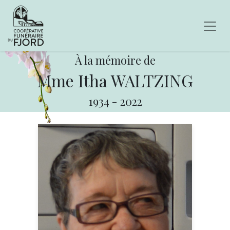
À la mémoire de
Mme Itha WALTZING
1934
-
2022