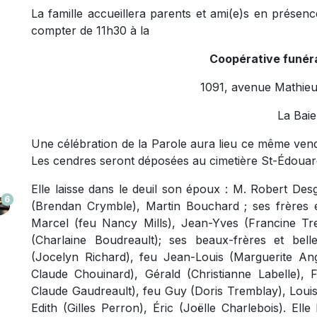
La famille accueillera parents et ami(e)s en présen
compter de 11h30 à la
Coopérative funéra
1091, avenue Mathieu
La Baie
Une célébration de la Parole aura lieu ce même vend
Les cendres seront déposées au cimetière St-Édouard
Elle laisse dans le deuil son époux : M. Robert De
6
(Brendan Crymble), Martin Bouchard ; ses frères e
Marcel (feu Nancy Mills), Jean-Yves (Francine Tre
(Charlaine Boudreault); ses beaux-frères et bel
(Jocelyn Richard), feu Jean-Louis (Marguerite Ang
Claude Chouinard), Gérald (Christianne Labelle), 
Claude Gaudreault), feu Guy (Doris Tremblay), Louis
Edith (Gilles Perron), Éric (Joëlle Charlebois). El