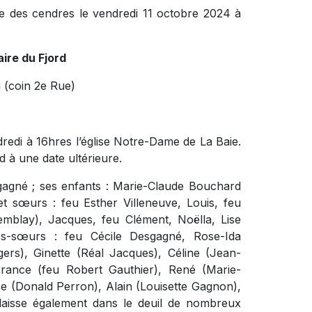
ce des cendres le vendredi 11 octobre 2024 à
ire du Fjord
 (coin 2e Rue)
redi à 16hres l’église Notre-Dame de La Baie.
 à une date ultérieure.
sgagné ; ses enfants : Marie-Claude Bouchard
t sœurs : feu Esther Villeneuve, Louis, feu
mblay), Jacques, feu Clément, Noëlla, Lise
les-sœurs : feu Cécile Desgagné, Rose-Ida
ers), Ginette (Réal Jacques), Céline (Jean-
France (feu Robert Gauthier), René (Marie-
e (Donald Perron), Alain (Louisette Gagnon),
le laisse également dans le deuil de nombreux