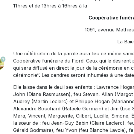
11hres et de 13hres à 16hres à la
Coopérative funéra
1091, avenue Mathieu
La Baie
Une célébration de la parole aura lieu ce même same
1
Coopérative funéraire du Fjord. Ceux qui le désirent
qui sera diffusé en direct le jour de la cérémonie en cli
cérémonie’’. Les cendres seront inhumées à une date 
Elle laisse dans le deuil ses enfants : Lawrence Hoga
John (Diane Rasmussen), feu Steven, Allan (Margot D
Audrey (Martin Leclerc) et Philippe Hogan (Marianne F
Alexandre Bouchard (Rafaële Germain) et Jim (Lise St-
Mara, Vincent, Marguerite, Gilbert, Lucille, Simone, É
la sœur de : feu Jean-Guy Babin (Claire Leclerc), fe
Gérald Godmaire), feu Yvon (feu Blanche Lavoie), fe