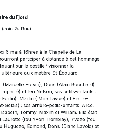
ire du Fjord
 (coin 2e Rue)
di 6 mai à 16hres à la Chapelle de La
 pourront participer à distance à cet hommage
quant sur la pastille ’’visionner la
ultérieure au cimetière St-Édouard.
n (Marcelle Potvin), Doris (Alain Bouchard),
uperré) et feu Nelson; ses petits-enfants :
ortin), Martin ( Mira Lavoie) et Pierre-
Gelais) ; ses arrière-petits-enfants: Alice,
lisabeth, Tommy, Maxim et William. Elle était
u Laurette (feu Yvon Tremblay), Yvette (feu
u Huguette, Edmond, Denis (Diane Lavoie) et