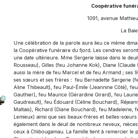
Coopérative funéra
1091, avenue Mathieu
La Baie
Une célébration de la parole aura lieu ce même dima
la Coopérative funéraire du fjord. Les cendres sero
une date ultérieure. Mme Sergerie laisse dans le deui
Rousseau), Gilles (feu Johanne Kok), Diane (Claude L
aussi la mère de feu Marcel et de feu Armand ; ses 9 p
ses sœurs et ses frères : feu Bernadette Sergerie (
Aline Thibeault), feu Paul-Émile (Jeannine Côté), f
Gauthier), feu Maurice (Gérardine Girard), feu Laurie
3
Gaudreault), feu Édouard (Céline Bouchard), Réjean
Maltais), Richard (Diane Bouchard), feu Madeleine, feu
Lemieux) ainsi que ses beaux-frères et belles-sœurs de
également dans le deuil de nombreux neveux, nièces,
ceux à Chibougamau. La famille tient à remercier le 