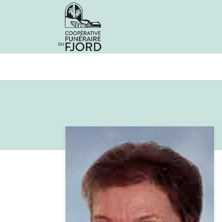
Avis de décès
Services offer