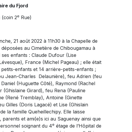
ire du Fjord
e
 (coin 2
Rue)
nche, 21 août 2022 à 11h30 à la Chapelle de
nt déposées au Cimetière de Chibougamau à
l ses enfants : Claude Dufour (Lise
évesque), France (Michel Pageau) ; elle était
etits-enfants et 14 arrière-petits-enfants ;
feu Jean-Charles Delaunière), feu Adrien (feu
eu Daniel (Huguette Côté), Raymond (Rachel
r (Ghislaine Girard), feu Rena (Pauline
ne (René Tremblay), Antoine (Ginette
 Gilles (Doris Lagacé) et Lise (Ghislain
 la famille Queheillechipy. Elle laisse
 parents et ami(e)s ici au Saguenay ainsi que
e
personnel soignant du 4
étage de l’Hôpital de