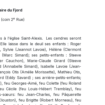
ire du Fjord
e
(coin 2
Rue)
 à l'église Saint-Alexis. Les cendres seront
le laisse dans le deuil ses enfants : Roger
, Sylvie (Jeannot Lavoie), Hélène (Clermont
 (Marc Simard); ses petits-enfants : Steeve
Pier Cauchon), Marie-Claude Girard (Steeve
d (Annabelle Simard), Isabelle Lavoie (Jean-
ançois Otis (Amélie Morissette), Mathieu Otis,
 (Eddy Savard) ; ses arrière-petits-enfants;
té), feu Georges-Aimé, feu Colette (feu Roland
eu Cécile (feu Louis-Hébert Tremblay), feu
s-sœurs: feu Jean-Charles, feu Pâquerette
ouston), feu Brigitte (Robert Morneau), feu