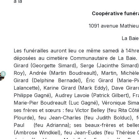
à la
Coopérative funéra
1091 avenue Mathieu 
La Baie
Les funérailles auront lieu ce même samedi à 14hres
déposées au cimetière Communautaire de La Baie. El
Girard (Georgette Simard), Serge (Jacinthe Simard)
Roy), Andrée (Martin Boudreault), Martin, Michèle
5
Girard (Delphine Bernadel), Éric Girard (Marie-
Lalancette), Karine Girard (Mark Eddy), Dave Girar
Philippe Gagné), Audrey Lavoie (Patrick Gilbert), Fr
Marie-Pier Boudreault (Luc Gagné), Véronique Simard
ses frères et sœurs : feu Victor Belley (feu Rita Cô
Plourde), feu Jean-Charles (feu Judith Bolduc), f
Paul (feu Adrianna); ses beaux-frères et belle
(Ambrose Windkiel), feu Jean-Eudes (feu Thérèse Cl