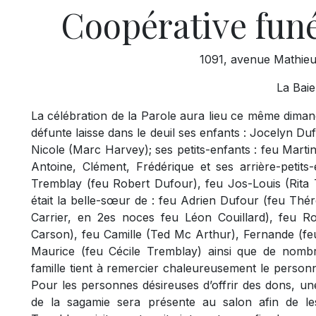
Coopérative funé
1091, avenue Mathieu
La Baie
La célébration de la Parole aura lieu ce même diman
défunte laisse dans le deuil ses enfants : Jocelyn Du
Nicole (Marc Harvey); ses petits-enfants : feu Mart
Antoine, Clément, Frédérique et ses arrière-petits
Tremblay (feu Robert Dufour), feu Jos-Louis (Rita 
était la belle-sœur de : feu Adrien Dufour (feu Thé
Carrier, en 2es noces feu Léon Couillard), feu Ro
Carson), feu Camille (Ted Mc Arthur), Fernande (feu
Maurice (feu Cécile Tremblay) ainsi que de nombr
famille tient à remercier chaleureusement le personn
Pour les personnes désireuses d’offrir des dons, u
de la sagamie sera présente au salon afin de l