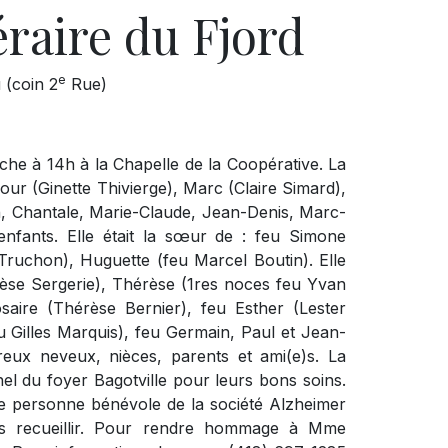
raire du Fjord
e
 (coin 2
Rue)
che à 14h à la Chapelle de la Coopérative. La
four (Ginette Thivierge), Marc (Claire Simard),
in, Chantale, Marie-Claude, Jean-Denis, Marc-
-enfants. Elle était la sœur de : feu Simone
Truchon), Huguette (feu Marcel Boutin). Elle
rèse Sergerie), Thérèse (1res noces feu Yvan
saire (Thérèse Bernier), feu Esther (Lester
 Gilles Marquis), feu Germain, Paul et Jean-
eux neveux, nièces, parents et ami(e)s. La
el du foyer Bagotville pour leurs bons soins.
ne personne bénévole de la société Alzheimer
es recueillir. Pour rendre hommage à Mme