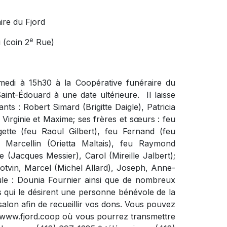
ire du Fjord
e
 (coin 2
Rue)
medi à 15h30 à la Coopérative funéraire du
aint-Édouard à une date ultérieure.
Il laisse
ts : Robert Simard (Brigitte Daigle), Patricia
, Virginie et Maxime; ses frères et sœurs : feu
tte (feu Raoul Gilbert), feu Fernand (feu
 Marcellin (Orietta Maltais), feu Raymond
e (Jacques Messier), Carol (Mireille Jalbert);
otvin, Marcel (Michel Allard), Joseph, Anne-
leule : Dounia Fournier ainsi que de nombreux
s qui le désirent une personne bénévole de la
on afin de recueillir vos dons. Vous pouvez
e www.fjord.coop où vous pourrez transmettre