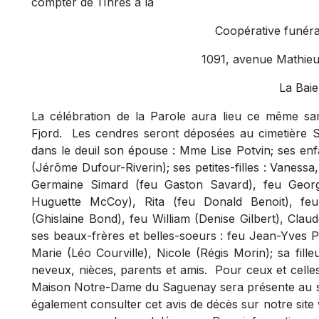
compter de 11hres à la
Coopérative funéra
1091, avenue Mathieu
La Baie
La célébration de la Parole aura lieu ce même sa
Fjord.
Les cendres seront déposées au cimetière S
dans le deuil son épouse : Mme Lise Potvin; ses enfan
(Jérôme Dufour-Riverin); ses petites-filles : Vanessa
Germaine Simard (feu Gaston Savard), feu George
Huguette McCoy), Rita (feu Donald Benoit), feu
(Ghislaine Bond), feu William (Denise Gilbert), Claud
ses beaux-frères et belles-soeurs : feu Jean-Yves P
Marie (Léo Courville), Nicole (Régis Morin); sa fil
neveux, nièces, parents et amis.
Pour ceux et celle
Maison Notre-Dame du Saguenay sera présente au sal
également consulter cet avis de décès sur notre sit