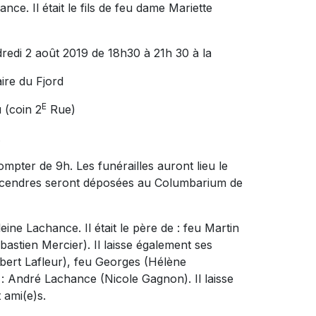
. Il était le fils de feu dame Mariette
ndredi 2 août 2019 de 18h30 à 21h 30 à la
ire du Fjord
E
 (coin 2
Rue)
.
ompter de 9h. Les funérailles auront lieu le
es cendres seront déposées au Columbarium de
ne Lachance. Il était le père de : feu Martin
astien Mercier). Il laisse également ses
(Robert Lafleur), feu Georges (Hélène
e : André Lachance (Nicole Gagnon). Il laisse
 ami(e)s.