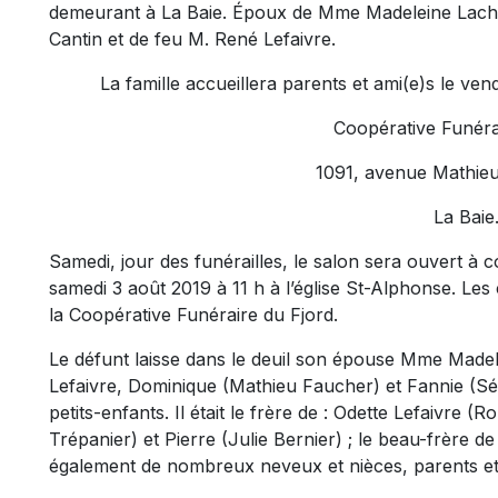
demeurant à La Baie. Époux de Mme Madeleine Lachance
Cantin et de feu M. René Lefaivre.
La famille accueillera parents et ami(e)s le ve
Coopérative Funéra
1091, avenue Mathieu
La Baie
Samedi, jour des funérailles, le salon sera ouvert à c
samedi 3 août 2019 à 11 h à l’église St-Alphonse. L
la Coopérative Funéraire du Fjord.
Le défunt laisse dans le deuil son épouse Mme Madelei
Lefaivre, Dominique (Mathieu Faucher) et Fannie (Séb
petits-enfants. Il était le frère de : Odette Lefaivre 
Trépanier) et Pierre (Julie Bernier) ; le beau-frère d
également de nombreux neveux et nièces, parents et