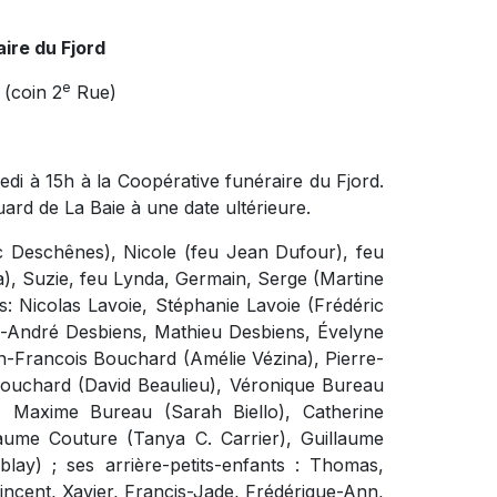
ire du Fjord
e
(coin 2
Rue)
di à 15h à la Coopérative funéraire du Fjord.
ard de La Baie à une date ultérieure.
arc Deschênes), Nicole (feu Jean Dufour), feu
), Suzie, feu Lynda, Germain, Serge (Martine
s: Nicolas Lavoie, Stéphanie Lavoie (Frédéric
c-André Desbiens, Mathieu Desbiens, Évelyne
Francois Bouchard (Amélie Vézina), Pierre-
ouchard (David Beaulieu), Véronique Bureau
, Maxime Bureau (Sarah Biello), Catherine
aume Couture (Tanya C. Carrier), Guillaume
ay) ; ses arrière-petits-enfants : Thomas,
ncent, Xavier, Francis-Jade, Frédérique-Ann,