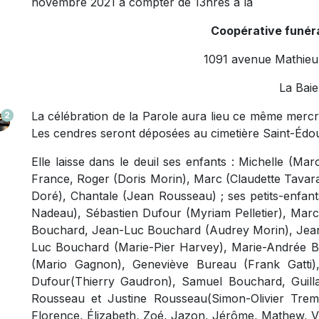
novembre 2021 à compter de 13hres à la
Coopérative funéra
1091 avenue Mathieu 
La Baie
La célébration de la Parole aura lieu ce même mercre
2
Les cendres seront déposées au cimetière Saint-Édou
Elle laisse dans le deuil ses enfants : Michelle (M
France, Roger (Doris Morin), Marc (Claudette Tavara
Doré), Chantale (Jean Rousseau) ; ses petits-enfant
Nadeau), Sébastien Dufour (Myriam Pelletier), Mar
Bouchard, Jean-Luc Bouchard (Audrey Morin), Jean-
Luc Bouchard (Marie-Pier Harvey), Marie-Andrée B
(Mario Gagnon), Geneviève Bureau (Frank Gatti)
Dufour(Thierry Gaudron), Samuel Bouchard, Guill
Rousseau et Justine Rousseau(Simon-Olivier Trembl
Florence, Élizabeth, Zoé, Jazon, Jérôme, Mathew, Vi