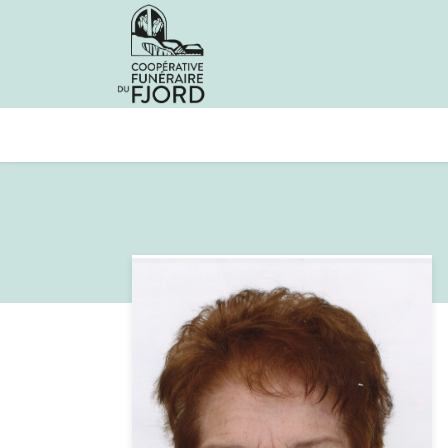
Avis de décès
Services offer