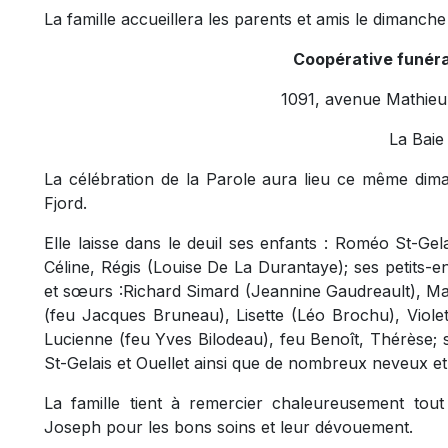
La famille accueillera les parents et amis le dimanc
Coopérative funérai
1091, avenue Mathieu 
La Bai
La célébration de la Parole aura lieu ce même dim
Fjord.
Elle laisse dans le deuil ses enfants : Roméo St-Gel
Céline, Régis (Louise De La Durantaye); ses petits-en
et sœurs :Richard Simard (Jeannine Gaudreault), Ma
(feu Jacques Bruneau), Lisette (Léo Brochu), Violet
Lucienne (feu Yves Bilodeau), feu Benoît, Thérèse; 
St-Gelais et Ouellet ainsi que de nombreux neveux et 
La famille tient à remercier chaleureusement tou
Joseph pour les bons soins et leur dévouement.