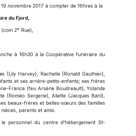
he 19 novembre 2017 à compter de 16hres à la
re du Fjord,
e
(coin 2
Rue),
e
anche à 16h30 à la Coopérative funéraire du
ais (Lily Harvey), Rachelle (Ronald Gauthier),
fants et ses arrière-petits-enfants; ses frères
rie-France (feu Arsène Boudreault), Yolande
te (Roméo Sergerie), Aliette (Jacques Baril),
ses beaux-frères et belles-sœurs des familles
nièces, parents et amis.
t le personnel du centre d’hébergement St-