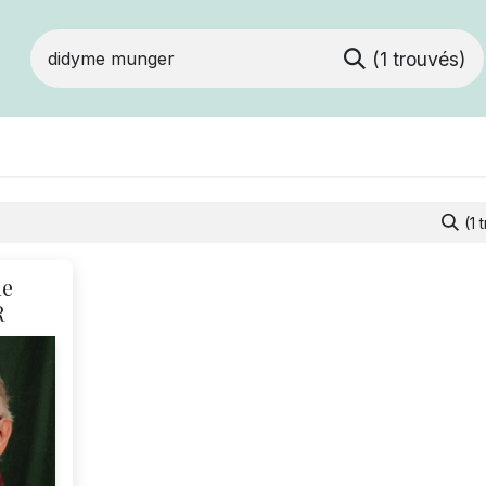
(1 trouvés)
ts
Devenir membre
Votre coopérative
(1 
me
R