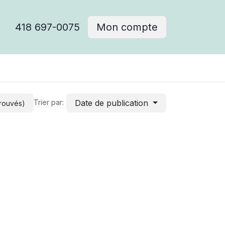
418 697-0075
Mon compte
Date de publication
Trier par:
trouvés)