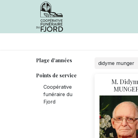
Avis de décès
Services offer
Plage d'années
Points de service
M. Didy
Coopérative
MUNGE
funéraire du
Fjord