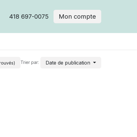
418 697-0075
Mon compte
Date de publication
Trier par:
trouvés)