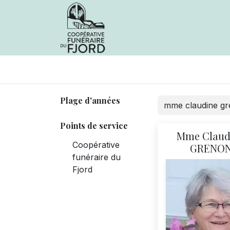
Avis de décès
Services offer
Plage d'années
Points de service
Mme Claud
Coopérative
GRENO
funéraire du
Fjord