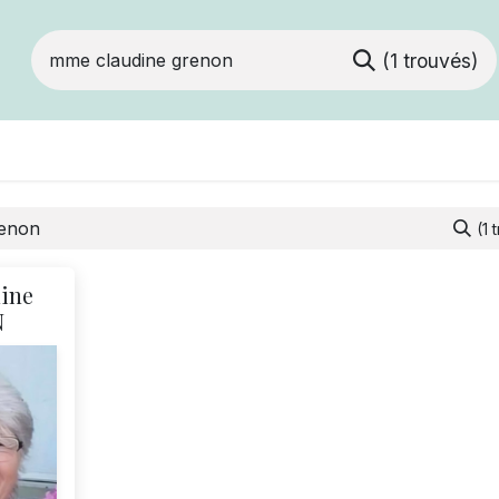
(1 trouvés)
ts
Devenir membre
Votre coopérative
(1 
ine
N