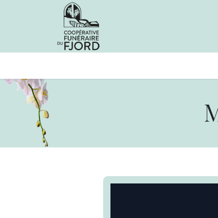
Avis de décès
Services offer
M