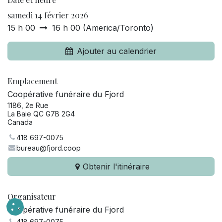
samedi 14 février 2026
15 h 00
16 h 00
(
America/Toronto
)
Ajouter au calendrier
Emplacement
Coopérative funéraire du Fjord
1186, 2e Rue
La Baie QC G7B 2G4
Canada
418 697-0075
bureau@fjord.coop
Obtenir l'itinéraire
Organisateur
Coopérative funéraire du Fjord
418 697-0075