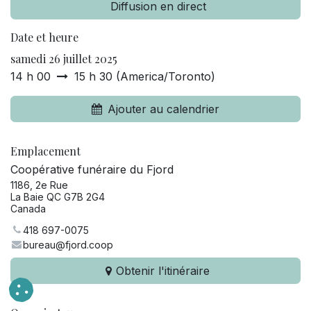
Diffusion en direct
Date et heure
samedi 26 juillet 2025
14 h 00
15 h 30
(
America/Toronto
)
Ajouter au calendrier
Emplacement
Coopérative funéraire du Fjord
1186, 2e Rue
La Baie QC G7B 2G4
Canada
418 697-0075
bureau@fjord.coop
Obtenir l'itinéraire