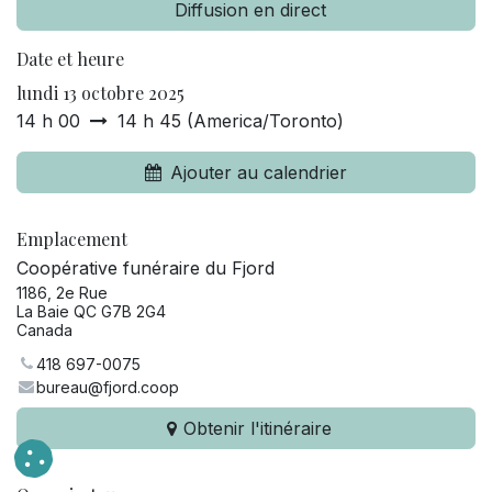
Diffusion en direct
Date et heure
lundi 13 octobre 2025
14 h 00
14 h 45
(
America/Toronto
)
Ajouter au calendrier
Emplacement
Coopérative funéraire du Fjord
1186, 2e Rue
La Baie QC G7B 2G4
Canada
418 697-0075
bureau@fjord.coop
Obtenir l'itinéraire