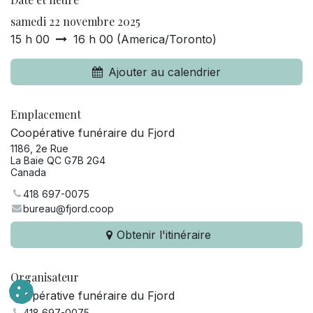
samedi 22 novembre 2025
15 h 00
16 h 00
(
America/Toronto
)
Ajouter au calendrier
Emplacement
Coopérative funéraire du Fjord
1186, 2e Rue
La Baie QC G7B 2G4
Canada
418 697-0075
bureau@fjord.coop
Obtenir l'itinéraire
Organisateur
Coopérative funéraire du Fjord
418 697-0075