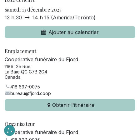
samedi 13 décembre 2025
13 h 30
14 h 15
(
America/Toronto
)
Ajouter au calendrier
Emplacement
Coopérative funéraire du Fjord
1186, 2e Rue
La Baie QC G7B 2G4
Canada
418 697-0075
bureau@fjord.coop
Obtenir l'itinéraire
Organisateur
Coopérative funéraire du Fjord
418 697-0075