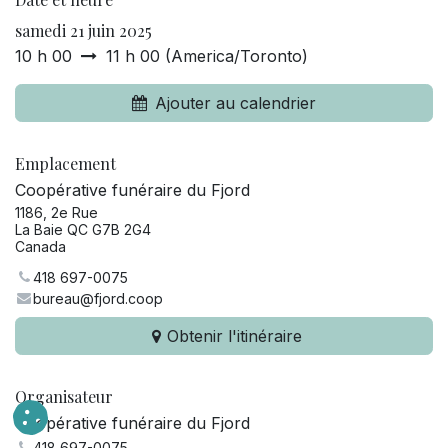
samedi 21 juin 2025
10 h 00
11 h 00
(
America/Toronto
)
Ajouter au calendrier
Emplacement
Coopérative funéraire du Fjord
1186, 2e Rue
La Baie QC G7B 2G4
Canada
418 697-0075
bureau@fjord.coop
Obtenir l'itinéraire
Organisateur
Coopérative funéraire du Fjord
418 697-0075