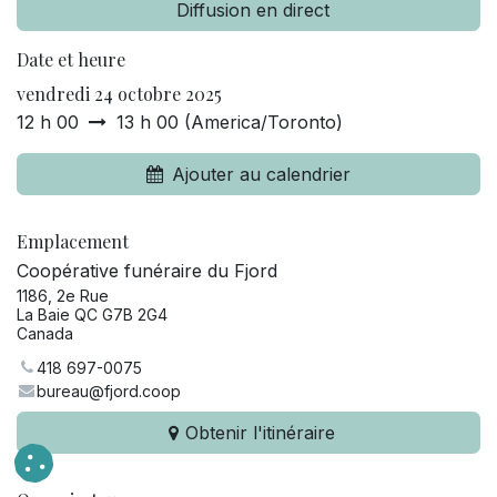
Diffusion en direct
Date et heure
vendredi 24 octobre 2025
12 h 00
13 h 00
(
America/Toronto
)
Ajouter au calendrier
Emplacement
Coopérative funéraire du Fjord
1186, 2e Rue
La Baie QC G7B 2G4
Canada
418 697-0075
bureau@fjord.coop
Obtenir l'itinéraire