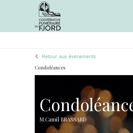
Avis de décès
Services offer
Retour aux événements
Condoléances
Condoléanc
M.Camil BRASSARD