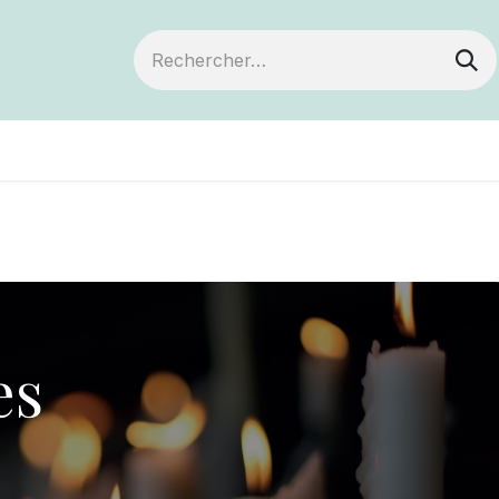
ts
Devenir membre
Votre coopérative
es