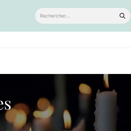
ts
Devenir membre
Votre coopérative
es