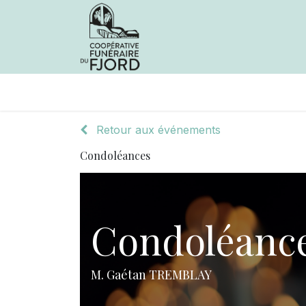
Avis de décès
Services offer
Retour aux événements
Condoléances
Condoléanc
M. Gaétan TREMBLAY