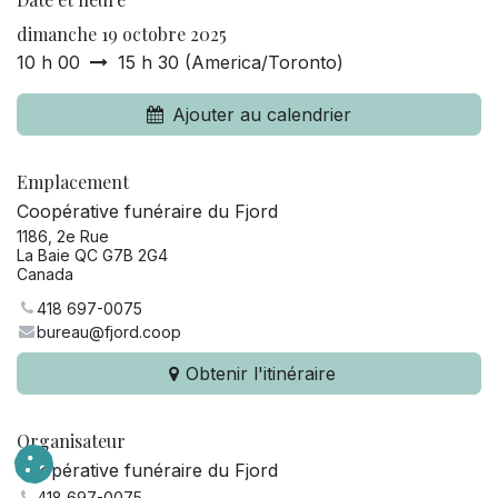
dimanche 19 octobre 2025
10 h 00
15 h 30
(
America/Toronto
)
Ajouter au calendrier
Emplacement
Coopérative funéraire du Fjord
1186, 2e Rue
La Baie QC G7B 2G4
Canada
418 697-0075
bureau@fjord.coop
Obtenir l'itinéraire
Organisateur
Coopérative funéraire du Fjord
418 697-0075