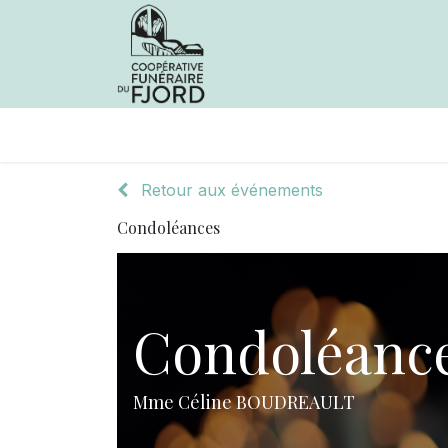
Avis de décès
Services offer
Retour aux événements
Condoléances
Condoléanc
Mme Céline BOUDREAULT