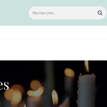
ts
Devenir membre
Votre coopérative
es