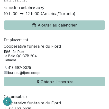
samedi 11 octobre 2025
10 h 00
12 h 00
(
America/Toronto
)
Ajouter au calendrier
Emplacement
Coopérative funéraire du Fjord
1186, 2e Rue
La Baie QC G7B 2G4
Canada
418 697-0075
bureau@fjord.coop
Obtenir l'itinéraire
Organisateur
Coopérative funéraire du Fjord
418 697-0075