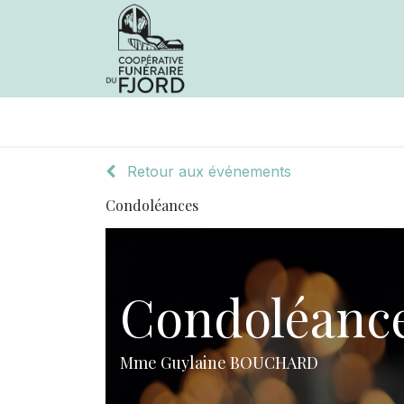
Avis de décès
Services offer
Retour aux événements
Condoléances
Condoléanc
Mme Guylaine BOUCHARD