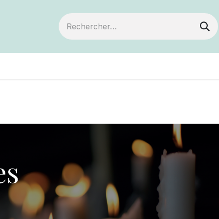
ts
Devenir membre
Votre coopérative
es