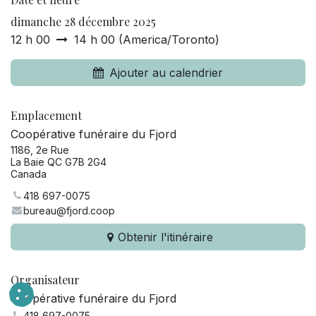
dimanche 28 décembre 2025
12 h 00
14 h 00
(
America/Toronto
)
Ajouter au calendrier
Emplacement
Coopérative funéraire du Fjord
1186, 2e Rue
La Baie QC G7B 2G4
Canada
418 697-0075
bureau@fjord.coop
Obtenir l'itinéraire
Organisateur
Coopérative funéraire du Fjord
418 697-0075